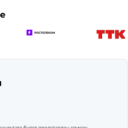
де
ы
езультате будет представлен список