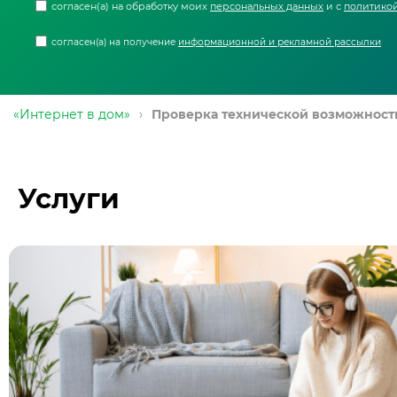
согласен(а) на обработку моих
персональных данных
и с
политикой
согласен(а) на получение
информационной и рекламной рассылки
«Интернет в дом»
›
Проверка технической возможност
Услуги