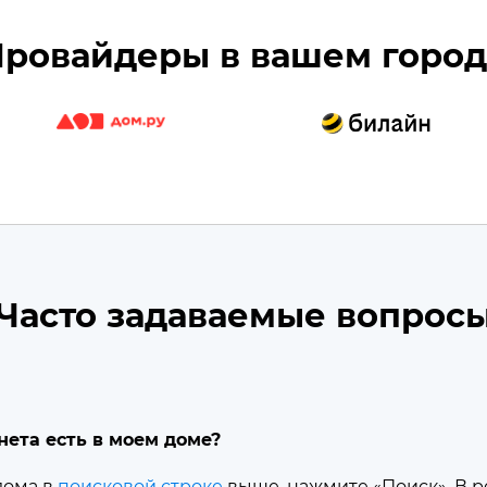
ровайдеры в вашем горо
Часто задаваемые вопрос
нета есть в моем доме?
дома в
поисковой строке
выше, нажмите «Поиск». В р