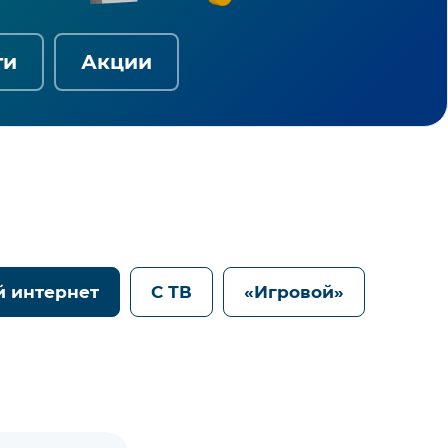
ги
Акции
й интернет
С ТВ
«Игровой»