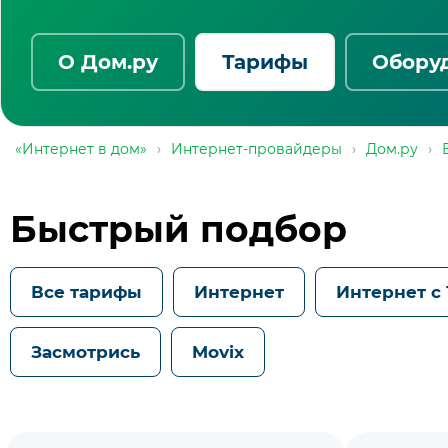
О Дом.ру
Тарифы
Обору
«Интернет в дом»
›
Интернет-провайдеры
›
Дом.ру
›
Быстрый подбор
Все тарифы
Интернет
Интернет с
Засмотрись
Movix