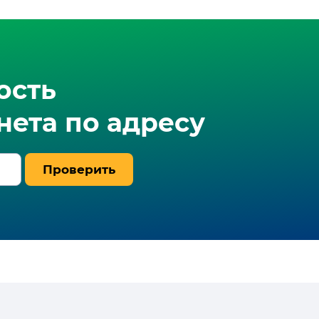
ость
ета по адресу
Проверить