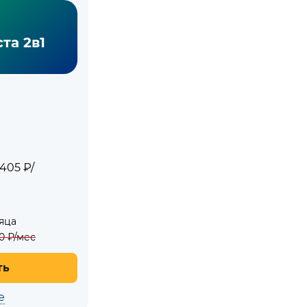
та 2в1
405 ₽/
яца
0
₽/мес
ть
е