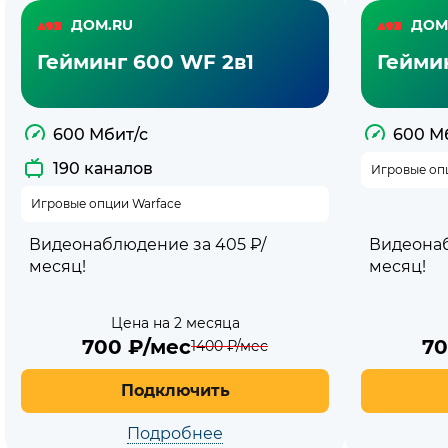
Тарифы
ДОМ.RU
ДОМ
с
Гейминг 600 WF 2в1
Гейми
недорогим
интернетом
600 Мбит/с
600 М
190 каналов
Игровые оп
Дом.ру
Игровые опции Warface
Видеонаблюдение за 405 ₽/
Видеонаб
месяц!
месяц!
Цена на 2 месяца
700
₽/мес
7
1400
₽/мес
Подключить
Подробнее