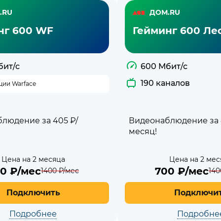
.RU
ДОМ.RU
нг 600 WF
Гейминг 600 Лес
бит/с
600 Мбит/с
190 каналов
ции Warface
людение за 405 ₽/
Видеонаблюдение за 
месяц!
Цена на 2 месяца
Цена на 2 мес
00
₽/мес
700
₽/мес
1400
₽/мес
140
Подключить
Подключи
Подробнее
Подробне