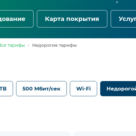
дование
Карта покрытия
Услу
Все тарифы
›
Недорогие тарифы
 ТВ
500 Мбит/сек
Wi-Fi
Недорого