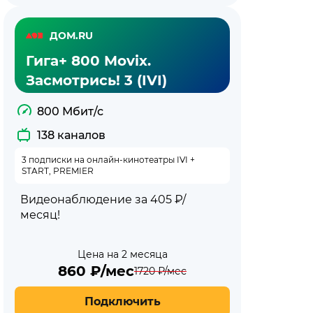
ДОМ.RU
Гига+ 800 Movix.
Засмотрись! 3 (IVI)
800 Мбит/с
138 каналов
3 подписки на онлайн-кинотеатры IVI +
START, PREMIER
Видеонаблюдение за 405 ₽/
месяц!
Цена на 2 месяца
860
₽/мес
1720
₽/мес
Подключить