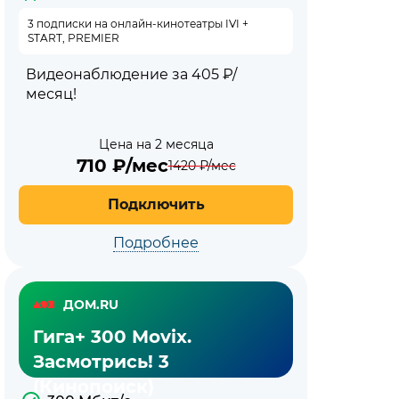
3 подписки на онлайн-кинотеатры IVI +
START, PREMIER
Видеонаблюдение за 405 ₽/
месяц!
Цена на 2 месяца
710
₽/мес
1420
₽/мес
Подключить
Подробнее
ДОМ.RU
Гига+ 300 Movix.
Засмотрись! 3
(Кинопоиск)