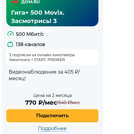
ДОМ.RU
Гига+ 500 Movix.
Засмотрись! 3
(Кинопоиск)
500 Мбит/с
138 каналов
3 подписки на онлайн-кинотеатры
Кинопоиск + START, PREMIER
Видеонаблюдение за 405 ₽/
месяц!
Цена на 2 месяца
770
₽/мес
1540
₽/мес
Подключить
Подробнее