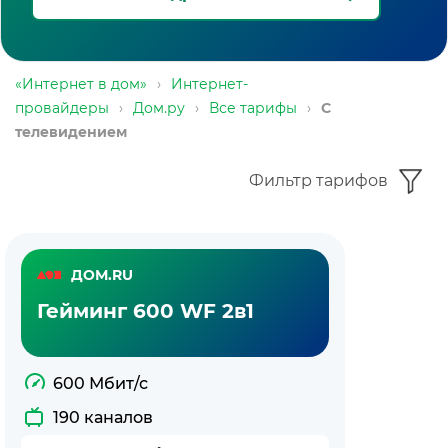
«Интернет в дом»
›
Интернет-
провайдеры
›
Дом.ру
›
Все тарифы
›
С
телевидением
Фильтр тарифов
Тарифы
ДОМ.RU
Дом.ру
Гейминг 600 WF 2в1
с
телевидением
600 Мбит/с
190 каналов