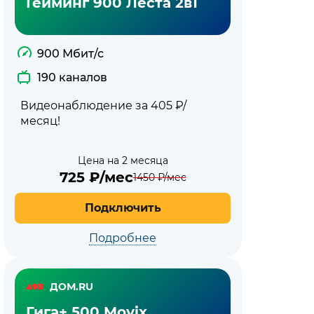
Гейминг 900 Леста 2в1
900 Мбит/с
190 каналов
Видеонаблюдение за 405 ₽/
месяц!
Цена на 2 месяца
725
₽/мес
1450
₽/мес
Подключить
Подробнее
ДОМ.RU
Гига+ 500 Movix.