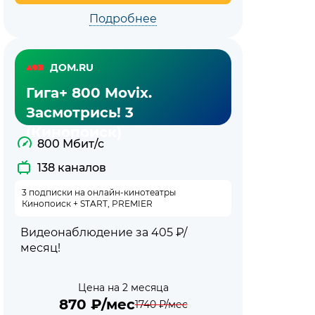
Подробнее
ДОМ.RU
Гига+ 800 Movix.
Засмотрись! 3
(Кинопоиск)
800 Мбит/с
138 каналов
3 подписки на онлайн-кинотеатры
Кинопоиск + START, PREMIER
Видеонаблюдение за 405 ₽/
месяц!
Цена на 2 месяца
870
₽/мес
1740
₽/мес