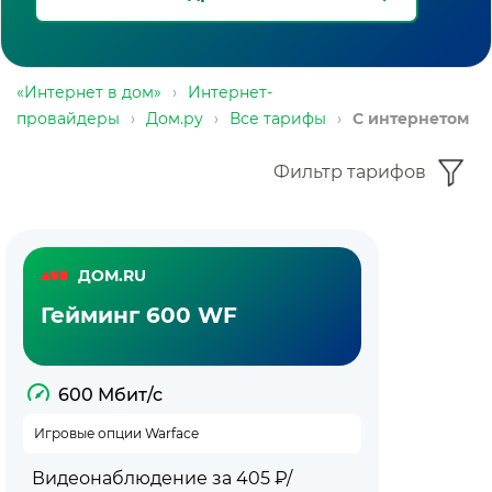
«Интернет в дом»
›
Интернет-
провайдеры
›
Дом.ру
›
Все тарифы
›
С интернетом
Фильтр тарифов
Тарифы
ДОМ.RU
с
Гейминг 600 WF
интернетом
Дом.ру
600 Мбит/с
Игровые опции Warface
Видеонаблюдение за 405 ₽/